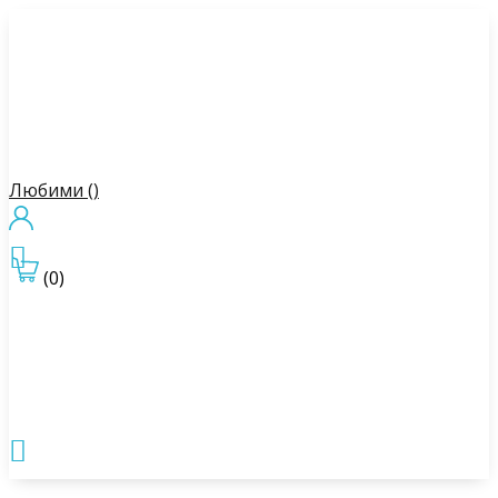
Любими (
)

(0)
