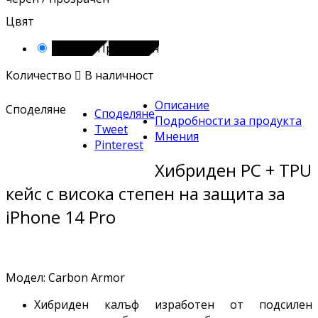
Цвят
Черен / Прозрачен
Количество

В наличност
Описание
Споделяне
Споделяне
Подробности за продукта
Tweet
Мнения
Pinterest
Хибриден PC + TPU
кейс с висока степен на защита за
iPhone 14 Pro
Модел: Carbon Armor
Хибриден калъф изработен от подсилен