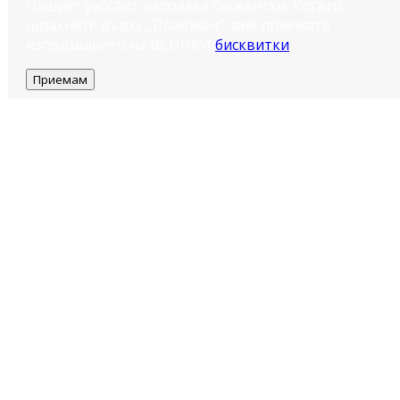
Нашият уебсайт използва бисквитки. Когато
щракнете върху „Приемам“, вие приемате
използването на ВСИЧКИ
бисквитки
.
Приемам