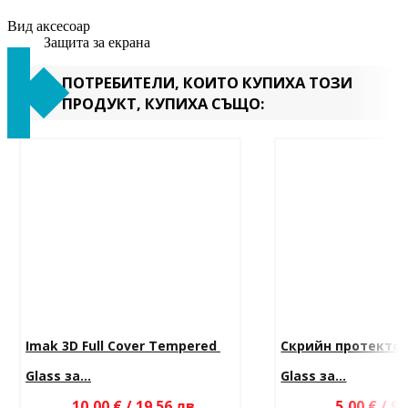
Вид аксесоар
Защита за екрана
ПОТРЕБИТЕЛИ, КОИТО КУПИХА ТОЗИ
ПРОДУКТ, КУПИХА СЪЩО:
Imak 3D Full Cover Tempered 
Скрийн протектор
Glass за...
Glass за...
10,00 € / 19.56 лв.
5,00 € / 9.