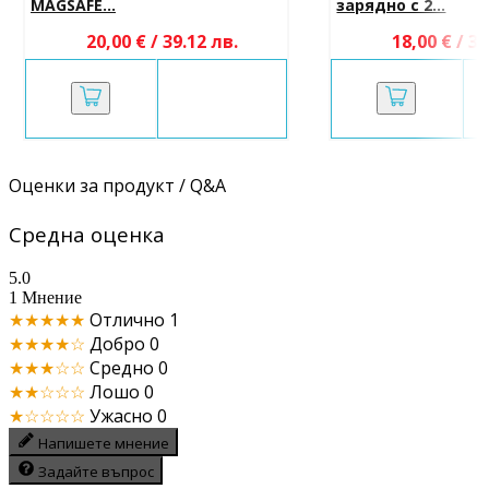
MAGSAFE...
зарядно с 2...
20,00 € / 39.12 лв.
18,00 € / 35
Оценки за продукт / Q&A
Средна оценка
5.0
1 Мнение
★★★★★
Отлично
1
★★★★☆
Добро
0
★★★☆☆
Средно
0
★★☆☆☆
Лошо
0
★☆☆☆☆
Ужасно
0
Напишете мнение
Задайте въпрос