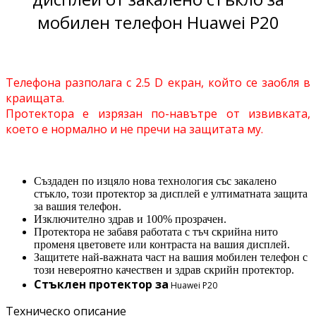
мобилен телефон Huawei P20
Телефона разполага с 2.5 D екран, който се заобля в
краищата.
Протектора е изрязан по-навътре от извивката,
което е нормално и не пречи на защитата му.
Създаден по изцяло нова технология със закалено
стъкло, този протектор за дисплей е ултиматната защита
за вашия телефон.
Изключително здрав и 100% прозрачен.
Протектора не забавя работата с тъч скрийна нито
променя цветовете или контраста на вашия дисплей.
Защитете най-важната част на вашия мобилен телефон с
този невероятно качествен и здрав скрийн протектор.
Стъклен протектор за
Huawei P20
Техническо описание