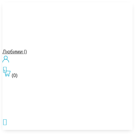
Любими (
)

(0)
