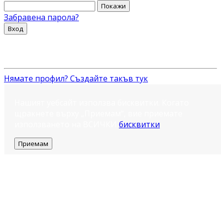
Покажи
Забравена парола?
Вход
Нямате профил? Създайте такъв тук
Нашият уебсайт използва бисквитки. Когато
щракнете върху „Приемам“, вие приемате
използването на ВСИЧКИ
бисквитки
.
Приемам