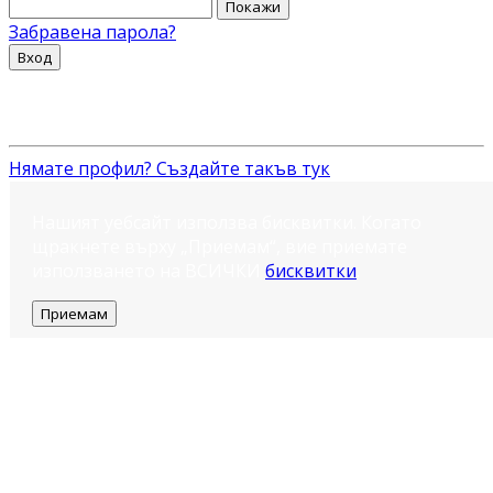
Покажи
Забравена парола?
Вход
Нямате профил? Създайте такъв тук
Нашият уебсайт използва бисквитки. Когато
щракнете върху „Приемам“, вие приемате
използването на ВСИЧКИ
бисквитки
.
Приемам