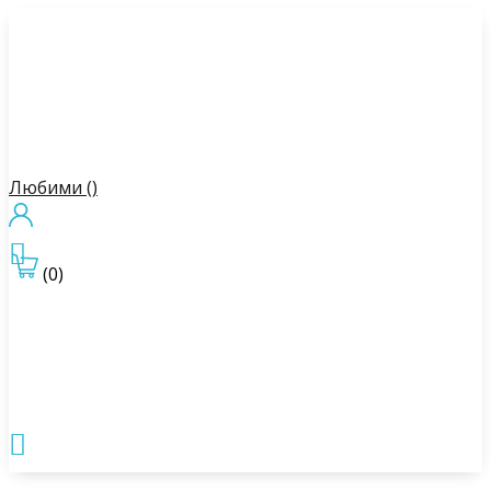
Любими (
)

(0)
