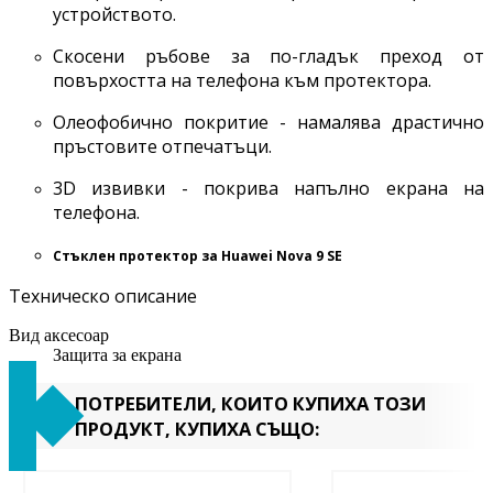
устройството.
Скосени ръбове за по-гладък преход от
повърхостта на телефона към протектора.
Олеофобично покритие - намалява драстично
пръстовите отпечатъци.
3D извивки - покрива напълно екрана на
телефона.
Стъклен протектор за Huawei Nova 9 SE
Техническо описание
Вид аксесоар
Защита за екрана
ПОТРЕБИТЕЛИ, КОИТО КУПИХА ТОЗИ
ПРОДУКТ, КУПИХА СЪЩО: