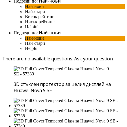
Най-нови
Подреди по:
Най-нови
Най-стари
Висок рейтинг
Нисък рейтинг
Helpful
Най-нови
Подреди по:
Най-нови
Най-стари
Helpful
There are no available questions.
Ask your question.
3D стъклен протектор за целия дисплей на
Huawei Nova 9 SE