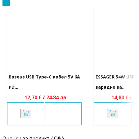
Baseus USB Type-C кабел 5V 6A 
ESSAGER 54W USB+
PD...
зарядно за...
12,70 € / 24.84 лв.
14,80 € / 28
Оценки за продукт / Q&A