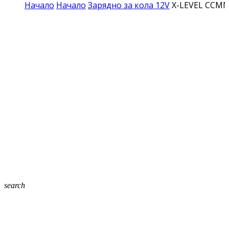
Начало
Начало
Зарядно за кола 12V
X-LEVEL CCMN-
search