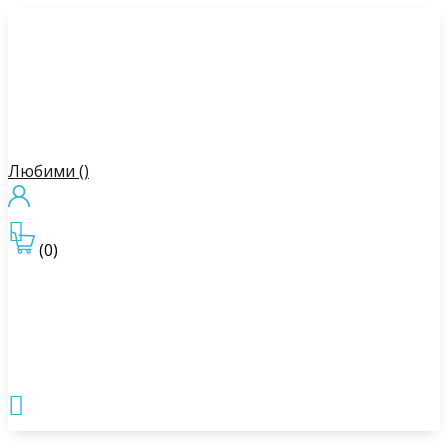
Любими (
)

(0)
