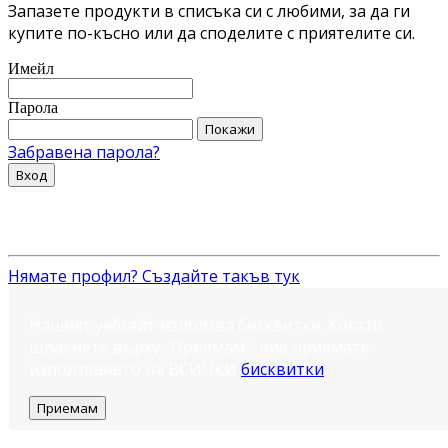
Запазете продукти в списъка си с любими, за да ги
купите по-късно или да споделите с приятелите си.
Имейл
Парола
Покажи
Забравена парола?
Вход
Нямате профил? Създайте такъв тук
Нашият уебсайт използва бисквитки. Когато
щракнете върху „Приемам“, вие приемате
използването на ВСИЧКИ
бисквитки
.
Приемам