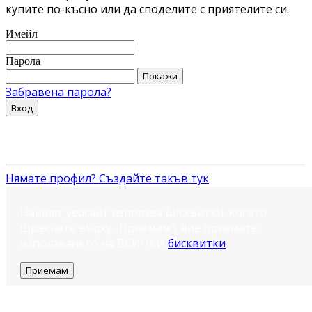
купите по-късно или да споделите с приятелите си.
Имейл
Парола
Покажи
Забравена парола?
Вход
Нямате профил? Създайте такъв тук
Нашият уебсайт използва бисквитки. Когато
щракнете върху „Приемам“, вие приемате
използването на ВСИЧКИ
бисквитки
.
Приемам