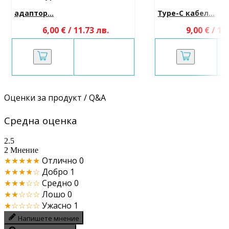
адаптор...
Type-C кабел...
6,00 € / 11.73 лв.
9,00 € / 17
Оценки за продукт / Q&A
Средна оценка
2.5
2 Мнение
★★★★★
Отлично
0
★★★★☆
Добро
1
★★★☆☆
Средно
0
★★☆☆☆
Лошо
0
★☆☆☆☆
Ужасно
1
Напишете мнение