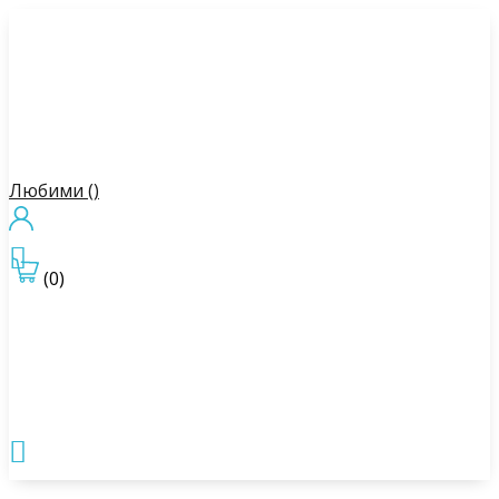
Любими (
)

(0)
