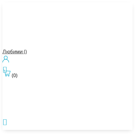
Любими (
)

(0)
