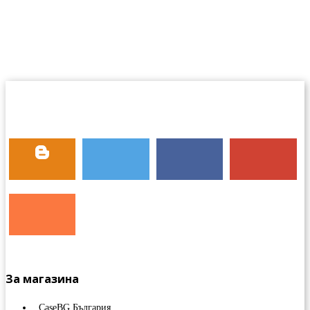
За магазина
CaseBG България