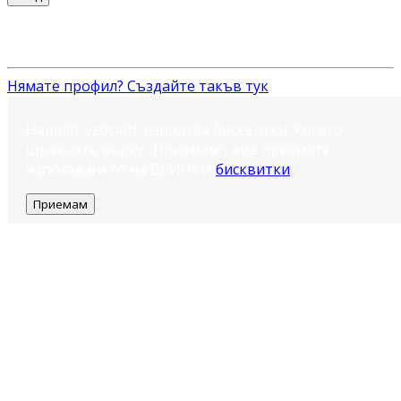
Нямате профил? Създайте такъв тук
Нашият уебсайт използва бисквитки. Когато
щракнете върху „Приемам“, вие приемате
използването на ВСИЧКИ
бисквитки
.
Приемам