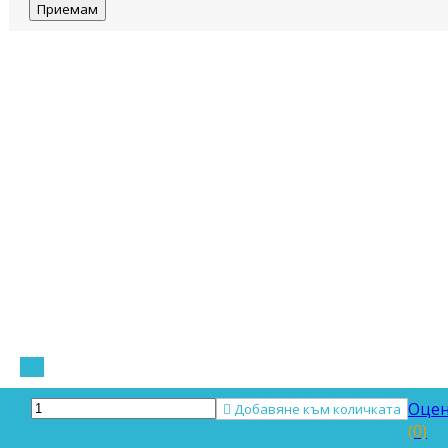
Приемам
Оцен

Добавяне към количката
(0)