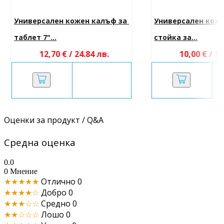
Универсален кожен калъф за 
Универсален коже
таблет 7"...
стойка за...
12,70 € / 24.84 лв.
10,00 € / 19
Оценки за продукт / Q&A
Средна оценка
0.0
0 Мнение
★★★★★
Отлично
0
★★★★☆
Добро
0
★★★☆☆
Средно
0
★★☆☆☆
Лошо
0