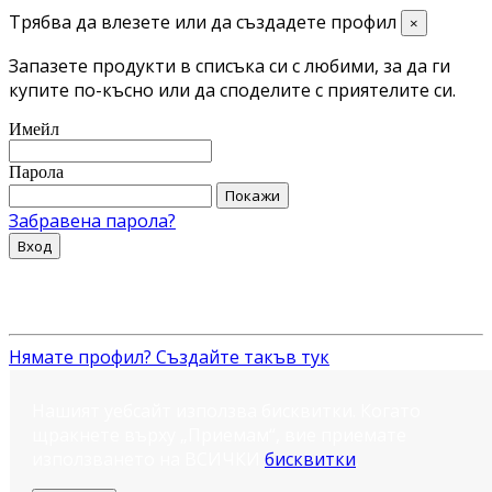
Трябва да влезете или да създадете профил
×
Запазете продукти в списъка си с любими, за да ги
купите по-късно или да споделите с приятелите си.
Имейл
Парола
Покажи
Забравена парола?
Вход
Нямате профил? Създайте такъв тук
Нашият уебсайт използва бисквитки. Когато
щракнете върху „Приемам“, вие приемате
използването на ВСИЧКИ
бисквитки
.