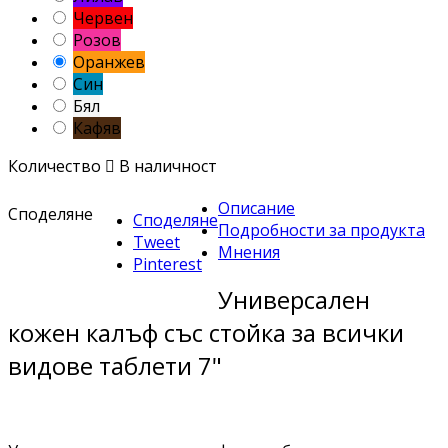
Червен
Розов
Оранжев
Син
Бял
Кафяв
Количество

В наличност
Описание
Споделяне
Споделяне
Подробности за продукта
Tweet
Мнения
Pinterest
Универсален
кожен калъф със стойка за всички
видове таблети 7"