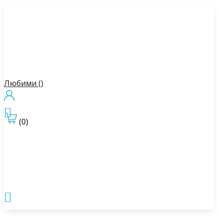
Любими (
)

(0)
