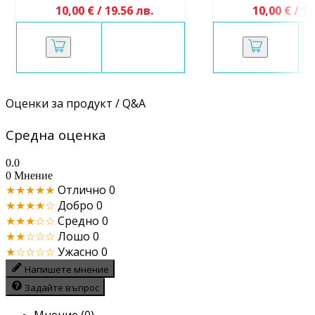
10,00 € / 19.56 лв.
10,00 € / 19
Оценки за продукт / Q&A
Средна оценка
0.0
0 Мнение
★★★★★
Отлично
0
★★★★☆
Добро
0
★★★☆☆
Средно
0
★★☆☆☆
Лошо
0
★☆☆☆☆
Ужасно
0
Напишете мнение
Задайте въпрос
Мнение (0)