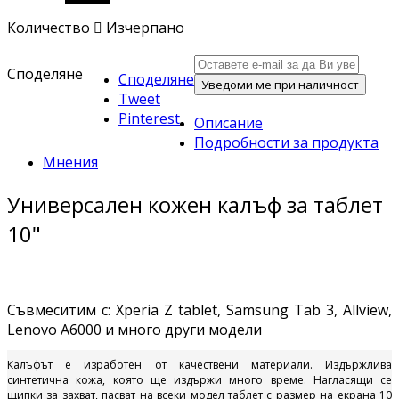
Количество

Изчерпано
Споделяне
Споделяне
Уведоми ме при наличност
Tweet
Pinterest
Описание
Подробности за продукта
Мнения
Универсален кожен калъф за таблет
10"
Съвмеситим с: Xperia Z tablet, Samsung Tab 3, Allview,
Lenovo A6000 и много други модели
Калъфът е изработен от качествени материали. Издържлива
синтетична кожа, която ще издържи много време. Нагласящи се
щипки за захват, пасват на всеки модел таблет с размер на екрана 10