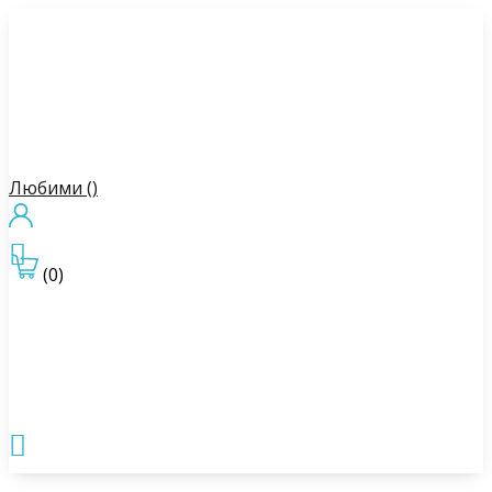
Любими (
)

(0)
