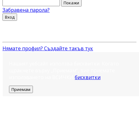
Покажи
Забравена парола?
Вход
Нямате профил? Създайте такъв тук
Нашият уебсайт използва бисквитки. Когато
щракнете върху „Приемам“, вие приемате
използването на ВСИЧКИ
бисквитки
.
Приемам