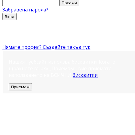
Покажи
Забравена парола?
Вход
Нямате профил? Създайте такъв тук
Нашият уебсайт използва бисквитки. Когато
щракнете върху „Приемам“, вие приемате
използването на ВСИЧКИ
бисквитки
.
Приемам