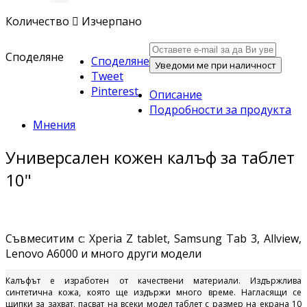
Количество

Изчерпано
Споделяне
Споделяне
Уведоми ме при наличност
Tweet
Pinterest
Описание
Подробности за продукта
Мнения
Универсален кожен калъф за таблет
10"
Съвмеситим с: Xperia Z tablet, Samsung Tab 3, Allview,
Lenovo A6000 и много други модели
Калъфът е изработен от качествени материали. Издържлива
синтетична кожа, която ще издържи много време. Нагласящи се
щипки за захват, пасват на всеки модел таблет с размер на екрана 10