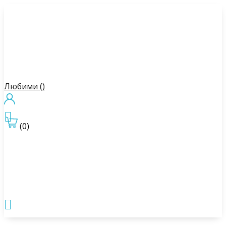
Любими (
)

(0)
