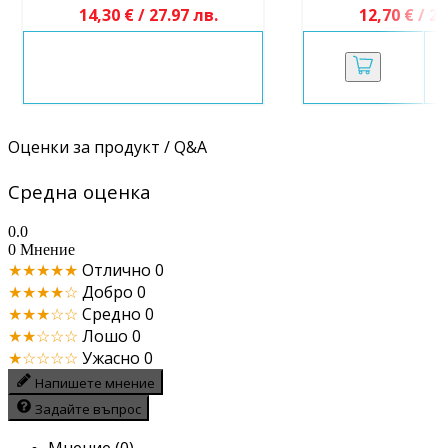
14,30 € / 27.97 лв.
12,70 € / 24
Оценки за продукт / Q&A
Средна оценка
0.0
0 Мнение
★★★★★
Отлично
0
★★★★☆
Добро
0
★★★☆☆
Средно
0
★★☆☆☆
Лошо
0
★☆☆☆☆
Ужасно
0
Напишете мнение
Задайте въпрос
Мнение (0)