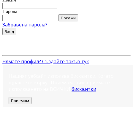
Парола
Покажи
Забравена парола?
Вход
Нямате профил? Създайте такъв тук
Нашият уебсайт използва бисквитки. Когато
щракнете върху „Приемам“, вие приемате
използването на ВСИЧКИ
бисквитки
.
Приемам