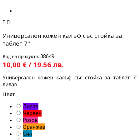


Универсален кожен калъф със стойка за
таблет 7"
38649
Код на продукта:
10,00 € / 19.56 лв.
Универсален кожен калъф със стойка за таблет 7"
лилав
Цвят
Лилав
Червен
Розов
Оранжев
Син