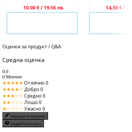
10,00 € / 19.56 лв.
14,30 € / 27
Оценки за продукт / Q&A
Средна оценка
0.0
0 Мнение
★★★★★
Отлично
0
★★★★☆
Добро
0
★★★☆☆
Средно
0
★★☆☆☆
Лошо
0
★☆☆☆☆
Ужасно
0
Напишете мнение
Задайте въпрос