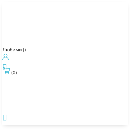
Любими (
)

(0)
