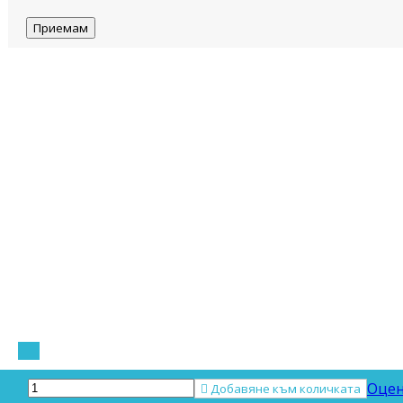
Приемам
Оцен

Добавяне към количката