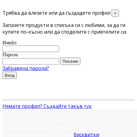
Трябва да влезете или да създадете профил
×
Запазете продукти в списъка си с любими, за да ги
купите по-късно или да споделите с приятелите си.
Имейл
Парола
Покажи
Забравена парола?
Вход
Нямате профил? Създайте такъв тук
Нашият уебсайт използва бисквитки. Когато
щракнете върху „Приемам“, вие приемате
използването на ВСИЧКИ
бисквитки
.