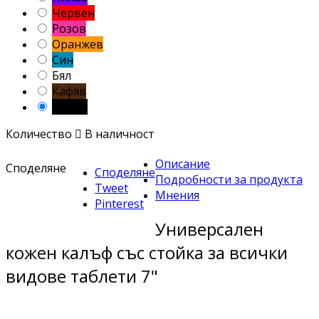
Червен
Розов
Оранжев
Син
Бял
Кафяв
Черен
Количество

В наличност
Описание
Споделяне
Споделяне
Подробности за продукта
Tweet
Мнения
Pinterest
Универсален
кожен калъф със стойка за всички
видове таблети 7"