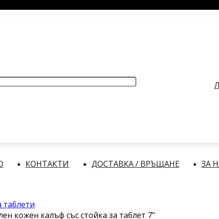
РАБОТНО ВРЕМЕ
: Делнични дни: от 9:00 до 17:00 часа
Л
О
КОНТАКТИ
ДОСТАВКА / ВРЪЩАНЕ
ЗА 
а таблети
ен кожен калъф със стойка за таблет 7"