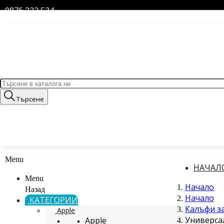
0876 322 534
Търсене
Menu
НАЧАЛ
Menu
Начало
Назад
Начало
КАТЕГОРИИ
Калъфи з
Apple
Универсал
Apple