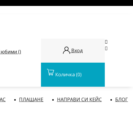


Вход
юбими (
)
Количка
(0)
НАС
ПЛАЩАНЕ
НАПРАВИ СИ КЕЙС
БЛОГ