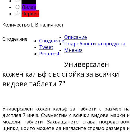
Черен
Лилав
Червен
Количество

В наличност
Описание
Споделяне
Споделяне
Подробности за продукта
Tweet
Мнения
Pinterest
Универсален
кожен калъф със стойка за всички
видове таблети 7"
Универсален кожен калъф за таблети с размер на
дисплея 7 инча. Съвместим с всички видове марки и
модели таблети. Захващането става посредством
щипки, които можете да нагласите спрямо размера и