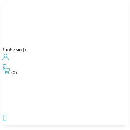
Любими (
)

(0)
