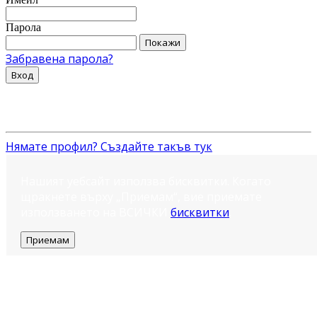
Парола
Покажи
Забравена парола?
Вход
Нямате профил? Създайте такъв тук
Нашият уебсайт използва бисквитки. Когато
щракнете върху „Приемам“, вие приемате
използването на ВСИЧКИ
бисквитки
.
Приемам