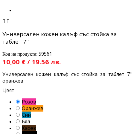


Универсален кожен калъф със стойка за
таблет 7"
59561
Код на продукта:
10,00 € / 19.56 лв.
Универсален кожен калъф със стойка за таблет 7"
оранжев
Цвят
Розов
Оранжев
Син
Бял
Кафяв