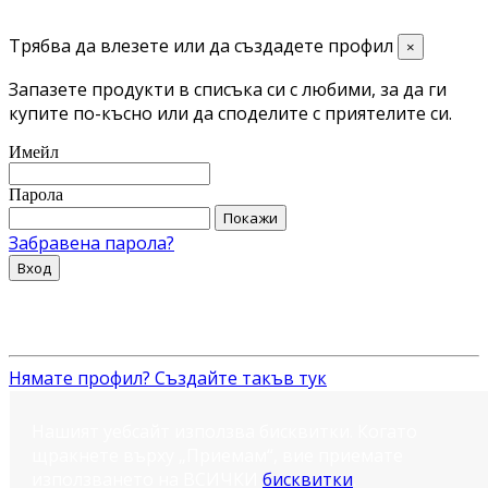
Трябва да влезете или да създадете профил
×
Запазете продукти в списъка си с любими, за да ги
купите по-късно или да споделите с приятелите си.
Имейл
Парола
Покажи
Забравена парола?
Вход
Нямате профил? Създайте такъв тук
Нашият уебсайт използва бисквитки. Когато
щракнете върху „Приемам“, вие приемате
използването на ВСИЧКИ
бисквитки
.