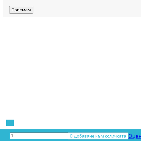
Приемам
Оцен

Добавяне към количката