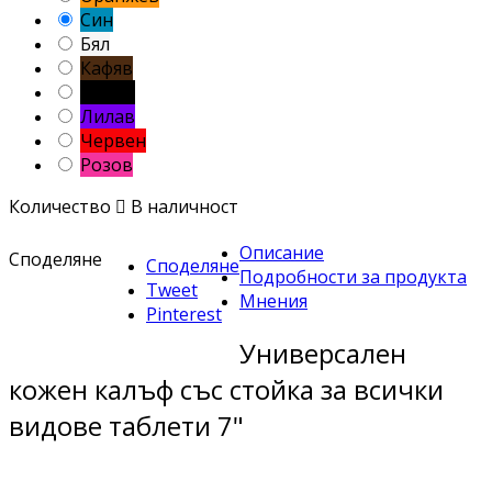
Син
Бял
Кафяв
Черен
Лилав
Червен
Розов
Количество

В наличност
Описание
Споделяне
Споделяне
Подробности за продукта
Tweet
Мнения
Pinterest
Универсален
кожен калъф със стойка за всички
видове таблети 7"