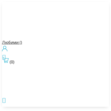
Любими (
)

(0)
