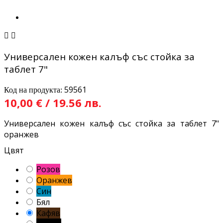


Универсален кожен калъф със стойка за
таблет 7"
59561
Код на продукта:
10,00 € / 19.56 лв.
Универсален кожен калъф със стойка за таблет 7"
оранжев
Цвят
Розов
Оранжев
Син
Бял
Кафяв