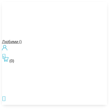
Любими (
)

(0)
