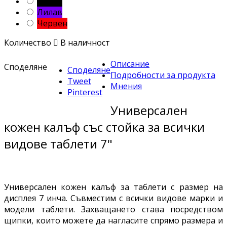
Черен
Лилав
Червен
Количество

В наличност
Описание
Споделяне
Споделяне
Подробности за продукта
Tweet
Мнения
Pinterest
Универсален
кожен калъф със стойка за всички
видове таблети 7"
Универсален кожен калъф за таблети с размер на
дисплея 7 инча. Съвместим с всички видове марки и
модели таблети. Захващането става посредством
щипки, които можете да нагласите спрямо размера и