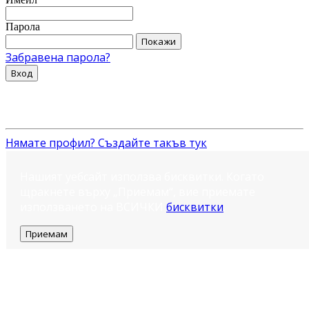
Парола
Покажи
Забравена парола?
Вход
Нямате профил? Създайте такъв тук
Нашият уебсайт използва бисквитки. Когато
щракнете върху „Приемам“, вие приемате
използването на ВСИЧКИ
бисквитки
.
Приемам