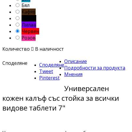
Бял
Кафяв
Черен
Лилав
Червен
Розов
Количество

В наличност
Описание
Споделяне
Споделяне
Подробности за продукта
Tweet
Мнения
Pinterest
Универсален
кожен калъф със стойка за всички
видове таблети 7"