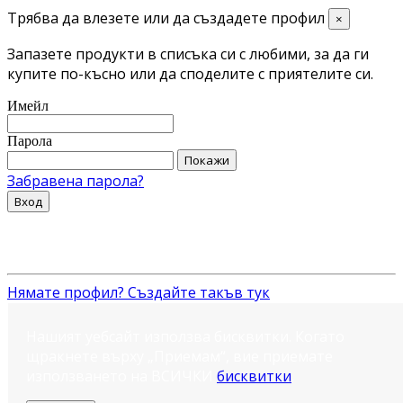
Трябва да влезете или да създадете профил
×
Запазете продукти в списъка си с любими, за да ги
купите по-късно или да споделите с приятелите си.
Имейл
Парола
Покажи
Забравена парола?
Вход
Нямате профил? Създайте такъв тук
Нашият уебсайт използва бисквитки. Когато
щракнете върху „Приемам“, вие приемате
използването на ВСИЧКИ
бисквитки
.