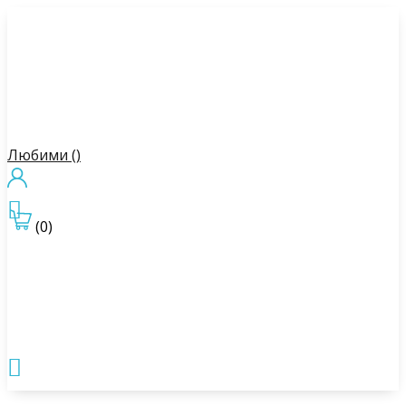
Любими (
)

(0)
