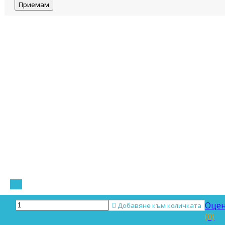
Приемам
Оцен

Добавяне към количката
(0)