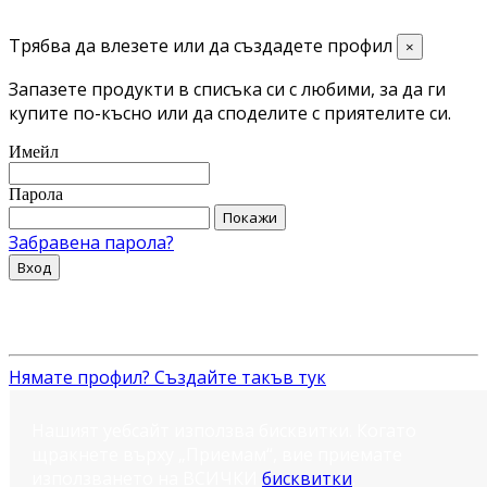
Трябва да влезете или да създадете профил
×
Запазете продукти в списъка си с любими, за да ги
купите по-късно или да споделите с приятелите си.
Имейл
Парола
Покажи
Забравена парола?
Вход
Нямате профил? Създайте такъв тук
Нашият уебсайт използва бисквитки. Когато
щракнете върху „Приемам“, вие приемате
използването на ВСИЧКИ
бисквитки
.