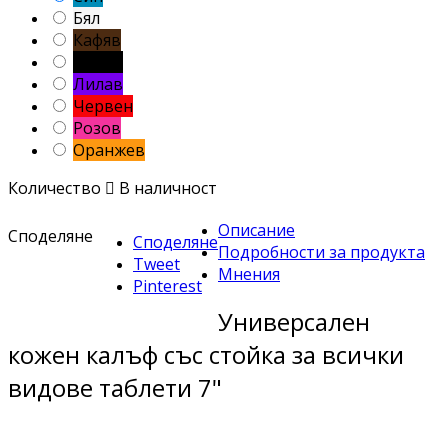
Бял
Кафяв
Черен
Лилав
Червен
Розов
Оранжев
Количество

В наличност
Описание
Споделяне
Споделяне
Подробности за продукта
Tweet
Мнения
Pinterest
Универсален
кожен калъф със стойка за всички
видове таблети 7"