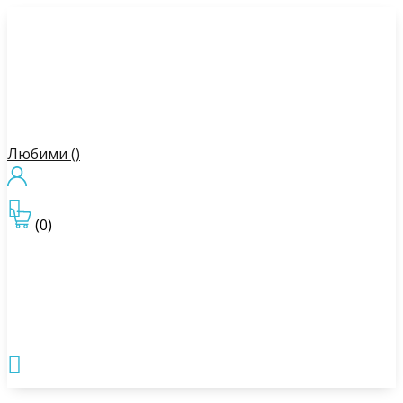
Любими (
)

(0)
