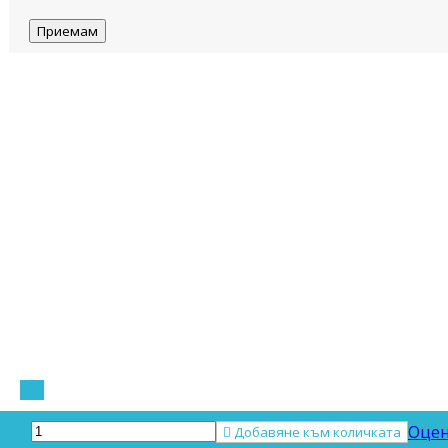
Приемам
Оцен

Добавяне към количката