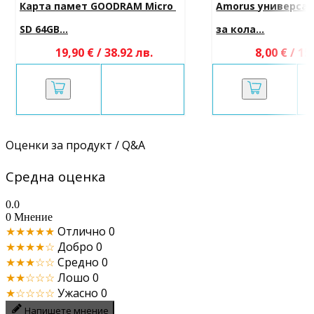
Карта памет GOODRAM Micro 
Amorus универсал
SD 64GB...
за кола...
19,90 € / 38.92 лв.
8,00 € / 15
Оценки за продукт / Q&A
Средна оценка
0.0
0 Мнение
★★★★★
Отлично
0
★★★★☆
Добро
0
★★★☆☆
Средно
0
★★☆☆☆
Лошо
0
★☆☆☆☆
Ужасно
0
Напишете мнение