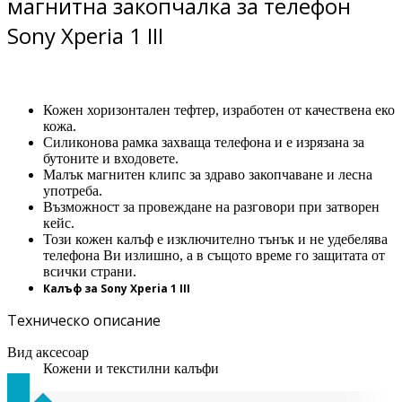
магнитна закопчалка за телефон
Sony Xperia 1 III
Кожен хоризонтален тефтер, изработен от качествена еко
кожа.
Силиконова рамка захваща телефона и е изрязана за
бутоните и входовете.
Малък магнитен клипс за здраво закопчаване и лесна
употреба.
Възможност за провеждане на разговори при затворен
кейс.
Този кожен калъф е изключително тънък и не удебелява
телефона Ви излишно, а в същото време го защитата от
всички страни.
Калъф за Sony Xperia 1 III
Техническо описание
Вид аксесоар
Кожени и текстилни калъфи