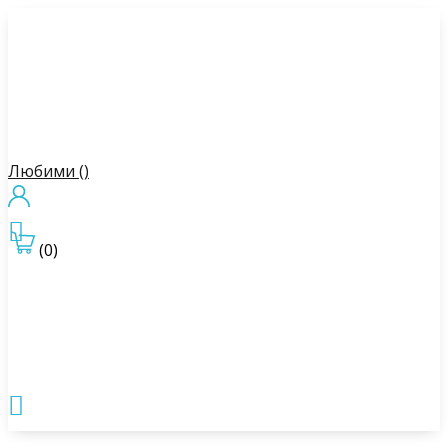
Любими (
)

(0)
