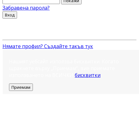
Покажи
Забравена парола?
Вход
Нямате профил? Създайте такъв тук
Нашият уебсайт използва бисквитки. Когато
щракнете върху „Приемам“, вие приемате
използването на ВСИЧКИ
бисквитки
.
Приемам