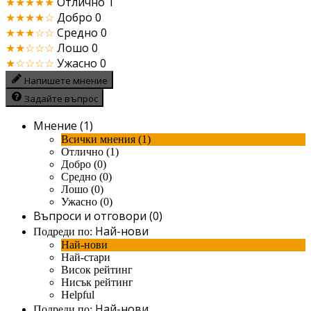
★★★★★
Отлично
1
★★★★☆
Добро
0
★★★☆☆
Средно
0
★★☆☆☆
Лошо
0
★☆☆☆☆
Ужасно
0
Напишете мнение
Задайте въпрос
Мнение (1)
Всички мнения (1)
Отлично (1)
Добро (0)
Средно (0)
Лошо (0)
Ужасно (0)
Въпроси и отговори (0)
Най-нови
Подреди по:
Най-нови
Най-стари
Висок рейтинг
Нисък рейтинг
Helpful
Най-нови
Подреди по: