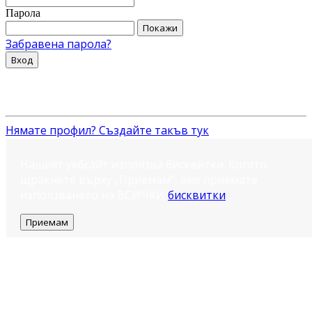
Парола
Покажи
Забравена парола?
Вход
Нямате профил? Създайте такъв тук
Нашият уебсайт използва бисквитки. Когато
щракнете върху „Приемам“, вие приемате
използването на ВСИЧКИ
бисквитки
.
Приемам