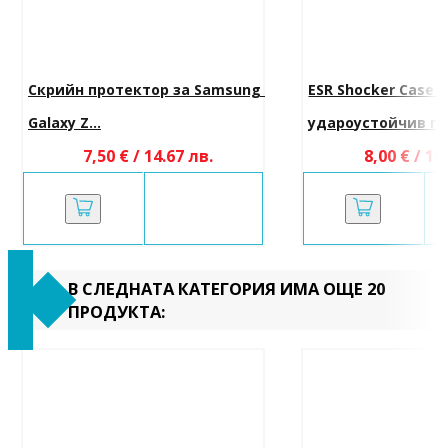
Скрийн протектор за Samsung 
ESR Shocker Case 
Galaxy Z...
удароустойчив гръ
7,50 € / 14.67 лв.
8,00 € / 15
В СЛЕДНАТА КАТЕГОРИЯ ИМА ОЩЕ 20
ПРОДУКТА: