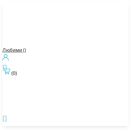
Любими (
)

(0)
