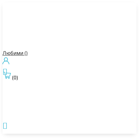
Любими (
)

(0)
