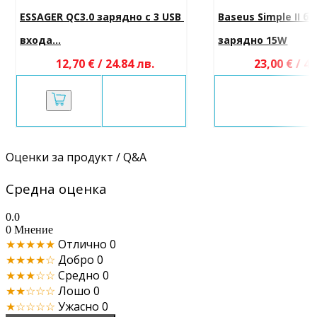
ESSAGER QC3.0 зарядно с 3 USB 
Baseus Simple II б
входа...
зарядно 15W
12,70 € / 24.84 лв.
23,00 € / 44
Оценки за продукт / Q&A
Средна оценка
0.0
0 Мнение
★★★★★
Отлично
0
★★★★☆
Добро
0
★★★☆☆
Средно
0
★★☆☆☆
Лошо
0
★☆☆☆☆
Ужасно
0