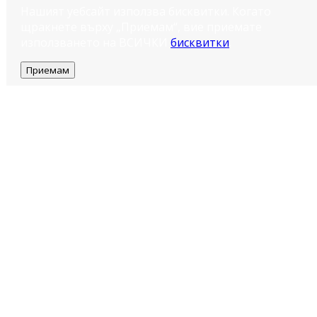
Нашият уебсайт използва бисквитки. Когато
щракнете върху „Приемам“, вие приемате
използването на ВСИЧКИ
бисквитки
.
Приемам