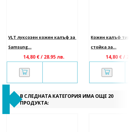
VLT луксозен кожен калъф за 
Кожен калъф тип 
Samsung...
стойка за...
14,80 € / 28.95 лв.
14,80 € / 28
В СЛЕДНАТА КАТЕГОРИЯ ИМА ОЩЕ 20
ПРОДУКТА: