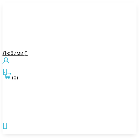
Любими (
)

(0)
