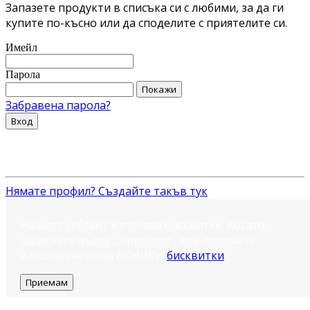
Запазете продукти в списъка си с любими, за да ги
купите по-късно или да споделите с приятелите си.
Имейл
Парола
Покажи
Забравена парола?
Вход
Нямате профил? Създайте такъв тук
Нашият уебсайт използва бисквитки. Когато
щракнете върху „Приемам“, вие приемате
използването на ВСИЧКИ
бисквитки
.
Приемам