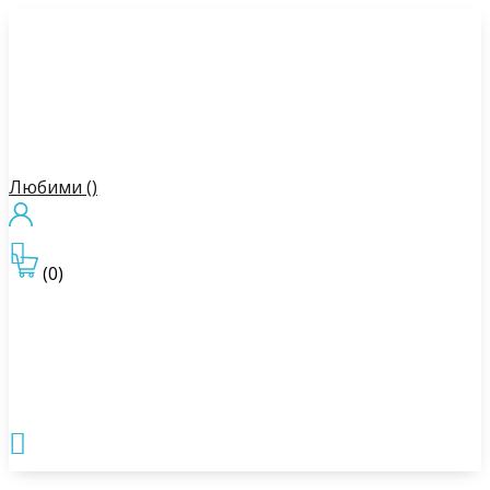
Любими (
)

(0)
