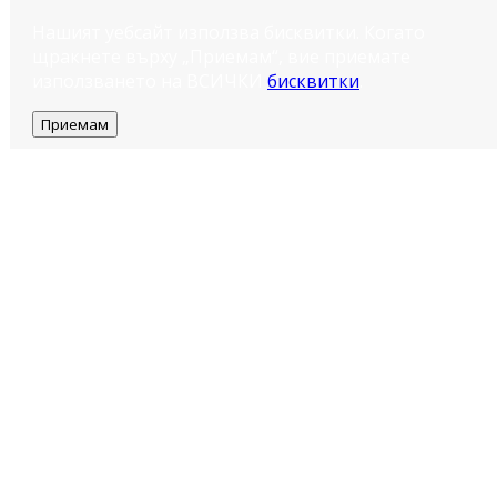
Нашият уебсайт използва бисквитки. Когато
щракнете върху „Приемам“, вие приемате
използването на ВСИЧКИ
бисквитки
.
Приемам