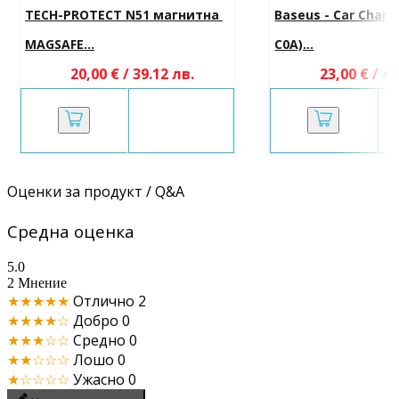
TECH-PROTECT N51 магнитна 
Baseus - Car Charg
MAGSAFE...
C0A)...
20,00 € / 39.12 лв.
23,00 € / 44
Оценки за продукт / Q&A
Средна оценка
5.0
2 Мнение
★★★★★
Отлично
2
★★★★☆
Добро
0
★★★☆☆
Средно
0
★★☆☆☆
Лошо
0
★☆☆☆☆
Ужасно
0