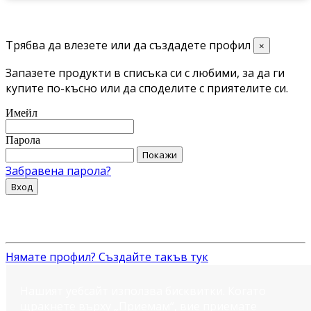
Трябва да влезете или да създадете профил
×
Запазете продукти в списъка си с любими, за да ги
купите по-късно или да споделите с приятелите си.
Имейл
Парола
Покажи
Забравена парола?
Вход
Нямате профил? Създайте такъв тук
Нашият уебсайт използва бисквитки. Когато
щракнете върху „Приемам“, вие приемате