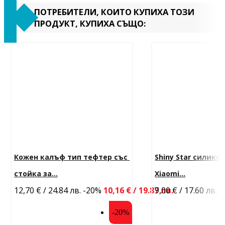
ПОТРЕБИТЕЛИ, КОИТО КУПИХА ТОЗИ
ПРОДУКТ, КУПИХА СЪЩО:
Кожен калъф тип тефтер със 
Shiny Star силикон
стойка за...
Xiaomi...
12,70 € / 24.84 лв.
-20%
10,16 € / 19.87 лв.
9,00 € / 17.60 лв.
-
-20%