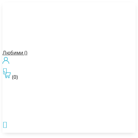
Любими (
)

(0)
