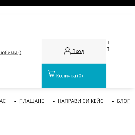


Вход
юбими (
)
Количка
(0)
НАС
ПЛАЩАНЕ
НАПРАВИ СИ КЕЙС
БЛОГ