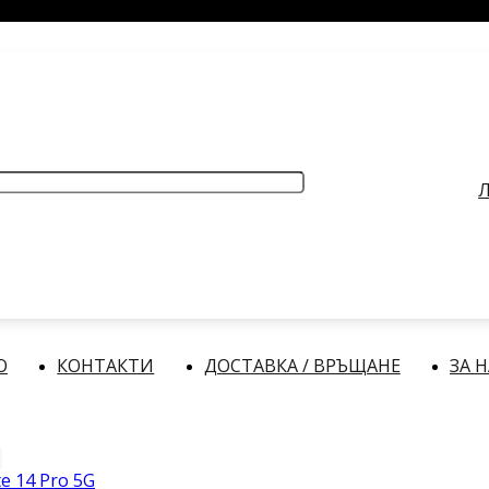
РАБОТНО ВРЕМЕ
: Делнични дни: от 9:00 до 17:00 часа
Л
О
КОНТАКТИ
ДОСТАВКА / ВРЪЩАНЕ
ЗА 
e 14 Pro 5G