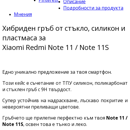
Pinterest
Описание
Подробности за продукта
Мнения
Хибриден гръб от стъкло, силикон и
пластмаса за
Xiaomi Redmi Note 11 / Note 11S
Едно уникално предложение за твоя смартфон.
Този кейс е съчетание от ТПУ силикон, поликарбонат
и стъклен гръб с 9H твърдост.
Супер устойчив на надраскване, лъскаво покритие и
невероятни преливащи цветове.
Гръбчето ще прилепне перфектно към твоя
Note 11 /
Note 11S
, освен това е тънко и леко.