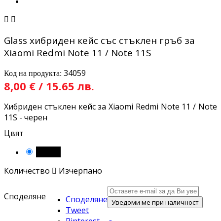


Glass хибриден кейс със стъклен гръб за
Xiaomi Redmi Note 11 / Note 11S
34059
Код на продукта:
8,00 € / 15.65 лв.
Хибриден стъклен кейс за Xiaomi Redmi Note 11 / Note
11S - черен
Цвят
Черен
Количество

Изчерпано
Споделяне
Споделяне
Уведоми ме при наличност
Tweet