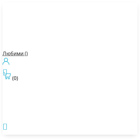
Любими (
)

(0)
