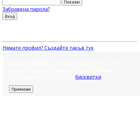
Покажи
Забравена парола?
Вход
Нямате профил? Създайте такъв тук
Нашият уебсайт използва бисквитки. Когато
щракнете върху „Приемам“, вие приемате
използването на ВСИЧКИ
бисквитки
.
Приемам