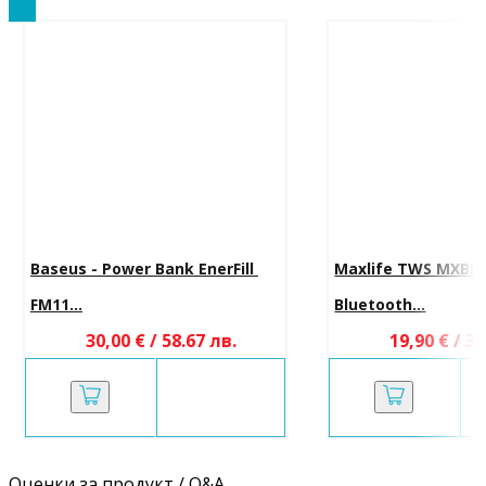
Baseus - Power Bank EnerFill 
Maxlife TWS MXBE-
FM11...
Bluetooth...
30,00 € / 58.67 лв.
19,90 € / 38
Оценки за продукт / Q&A