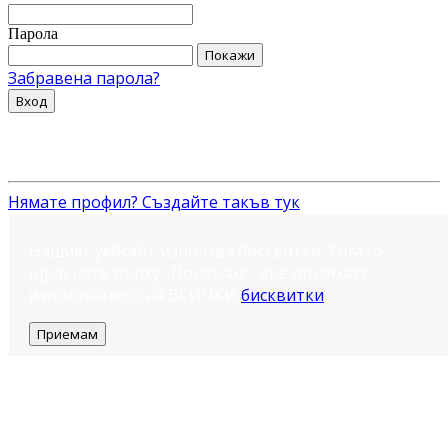
Парола
Покажи
Забравена парола?
Вход
Нямате профил? Създайте такъв тук
Нашият уебсайт използва бисквитки. Когато
щракнете върху „Приемам“, вие приемате
използването на ВСИЧКИ
бисквитки
.
Приемам