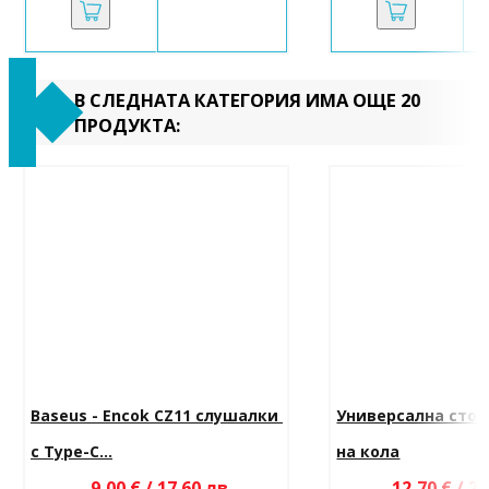
В СЛЕДНАТА КАТЕГОРИЯ ИМА ОЩЕ 20
ПРОДУКТА:
Baseus - Encok CZ11 слушалки 
Универсална стой
с Type-C...
на кола
9,00 € / 17.60 лв.
12,70 € / 24