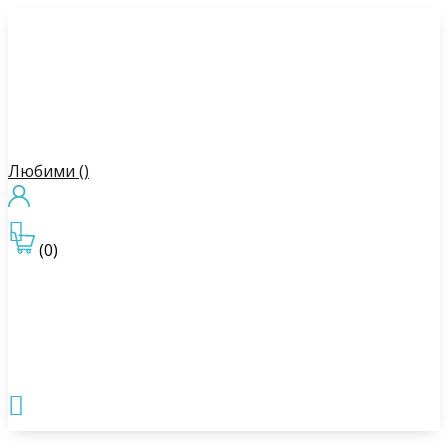
Любими (
)

(0)
