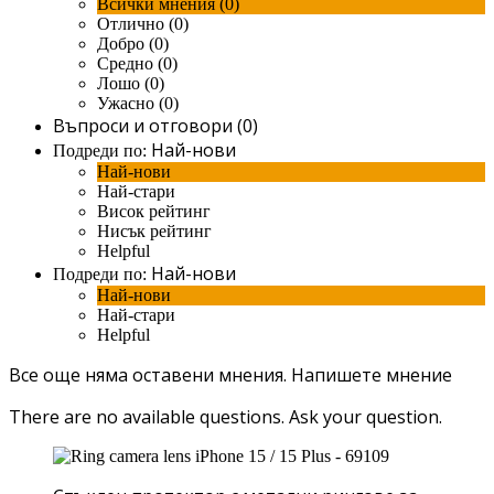
Всички мнения (0)
Отлично (0)
Добро (0)
Средно (0)
Лошо (0)
Ужасно (0)
Въпроси и отговори (0)
Най-нови
Подреди по:
Най-нови
Най-стари
Висок рейтинг
Нисък рейтинг
Helpful
Най-нови
Подреди по:
Най-нови
Най-стари
Helpful
Все още няма оставени мнения.
Напишете мнение
There are no available questions.
Ask your question.