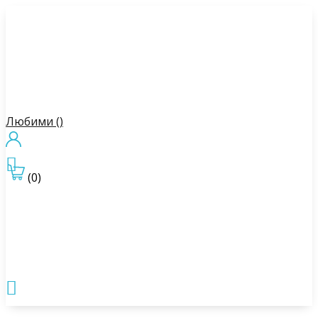
Любими (
)

(0)
