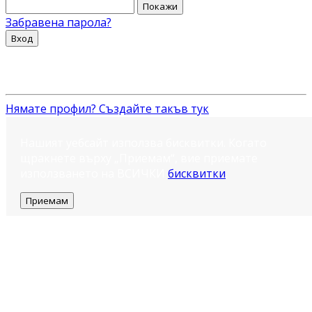
Покажи
Забравена парола?
Вход
Нямате профил? Създайте такъв тук
Нашият уебсайт използва бисквитки. Когато
щракнете върху „Приемам“, вие приемате
използването на ВСИЧКИ
бисквитки
.
Приемам