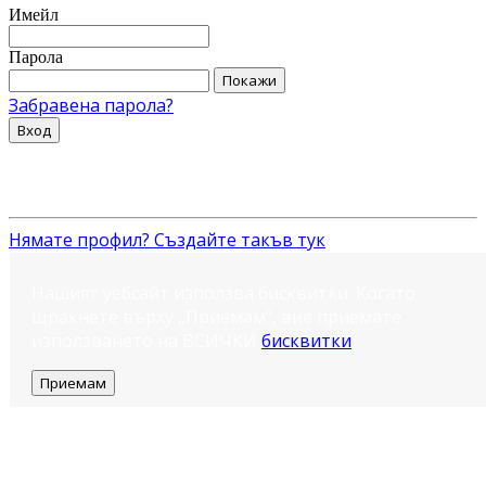
Имейл
Парола
Покажи
Забравена парола?
Вход
Нямате профил? Създайте такъв тук
Нашият уебсайт използва бисквитки. Когато
щракнете върху „Приемам“, вие приемате
използването на ВСИЧКИ
бисквитки
.
Приемам