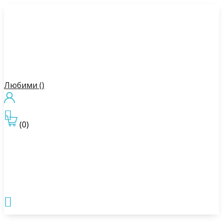
Любими (
)

(0)
