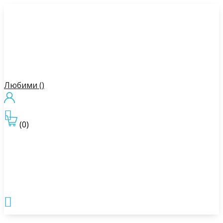
Любими (
)

(0)
