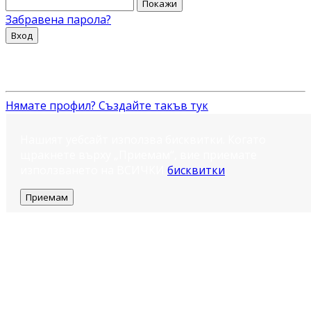
Покажи
Забравена парола?
Вход
Нямате профил? Създайте такъв тук
Нашият уебсайт използва бисквитки. Когато
щракнете върху „Приемам“, вие приемате
използването на ВСИЧКИ
бисквитки
.
Приемам