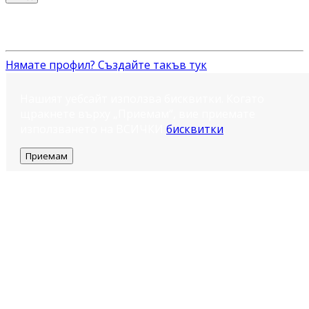
Нямате профил? Създайте такъв тук
Нашият уебсайт използва бисквитки. Когато
щракнете върху „Приемам“, вие приемате
използването на ВСИЧКИ
бисквитки
.
Приемам