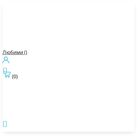
Любими (
)

(0)
