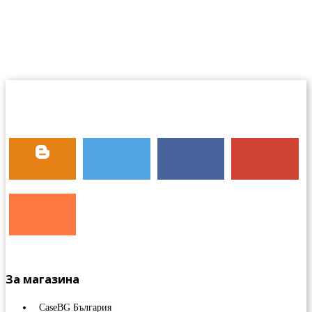
За магазина
CaseBG България