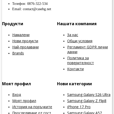
Телефон: 0876-322-534
Email: contact@casebg.net
Продукти
Нашата компания
Намалени
За нас
Нови продукти
Общи условия
Най-продавани
Регламент GDPR лични
данни
Brands
Политика за
поверителност
Контакти
Моят профил
Нови категории
Вход
Samsung Galaxy S26 Ultra
Моят профил
Samsung Galaxy Z Flip8
История на поръчките
iPhone 17 Pro
Проследяване от гост
Samsung Galaxy A57