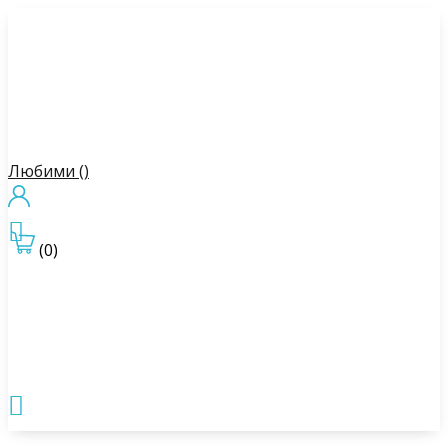
Любими (
)

(0)
