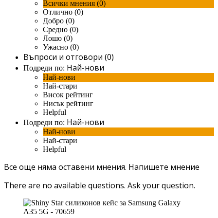
Всички мнения (0)
Отлично (0)
Добро (0)
Средно (0)
Лошо (0)
Ужасно (0)
Въпроси и отговори (0)
Най-нови
Подреди по:
Най-нови
Най-стари
Висок рейтинг
Нисък рейтинг
Helpful
Най-нови
Подреди по:
Най-нови
Най-стари
Helpful
Все още няма оставени мнения.
Напишете мнение
There are no available questions.
Ask your question.