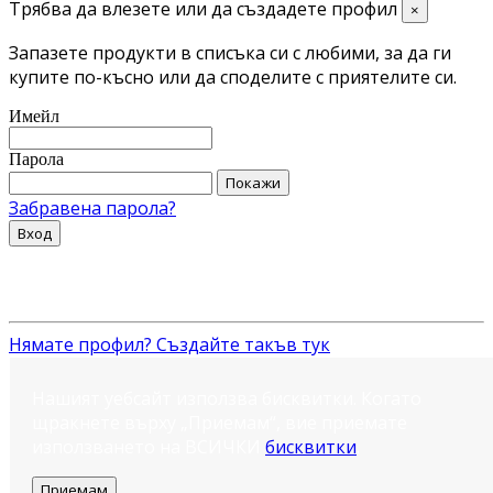
Трябва да влезете или да създадете профил
×
Запазете продукти в списъка си с любими, за да ги
купите по-късно или да споделите с приятелите си.
Имейл
Парола
Покажи
Забравена парола?
Вход
Нямате профил? Създайте такъв тук
Нашият уебсайт използва бисквитки. Когато
щракнете върху „Приемам“, вие приемате
използването на ВСИЧКИ
бисквитки
.
Приемам