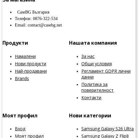
CaseBG България
Телефон: 0876-322-534
Email: contact@casebg.net
Продукти
Нашата компания
Намалени
За нас
Нови продукти
Общи условия
Най-продавани
Регламент GDPR лични
данни
Brands
Политика за
поверителност
Контакти
Моят профил
Нови категории
Вход
Samsung Galaxy S26 Ultra
Моят профил
Samsung Galaxy Z Flip8