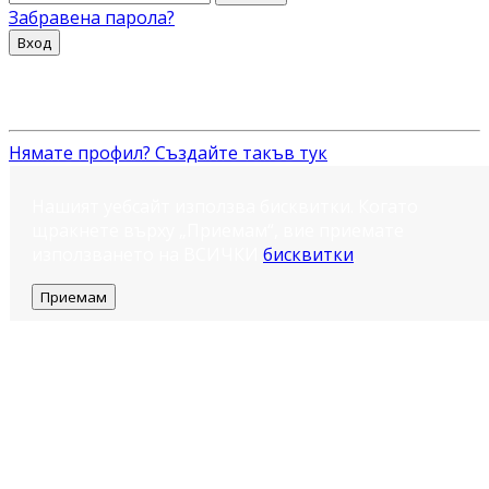
Забравена парола?
Вход
Нямате профил? Създайте такъв тук
Нашият уебсайт използва бисквитки. Когато
щракнете върху „Приемам“, вие приемате
използването на ВСИЧКИ
бисквитки
.
Приемам