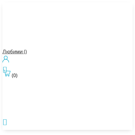
Любими (
)

(0)
