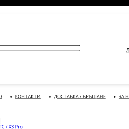
РАБОТНО ВРЕМЕ
: Делнични дни: от 9:00 до 17:00 часа
Л
О
КОНТАКТИ
ДОСТАВКА / ВРЪЩАНЕ
ЗА 
FC / X3 Pro