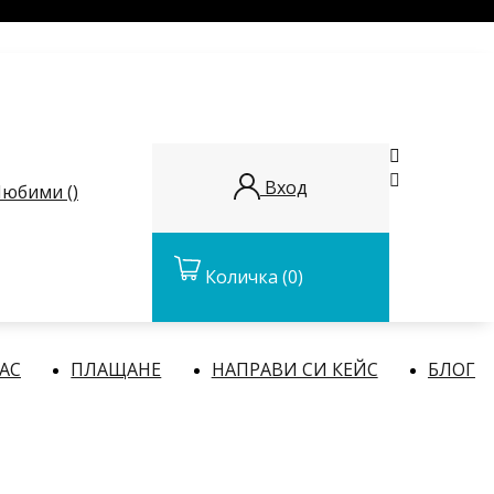


Вход
юбими (
)
Количка
(0)
НАС
ПЛАЩАНЕ
НАПРАВИ СИ КЕЙС
БЛОГ