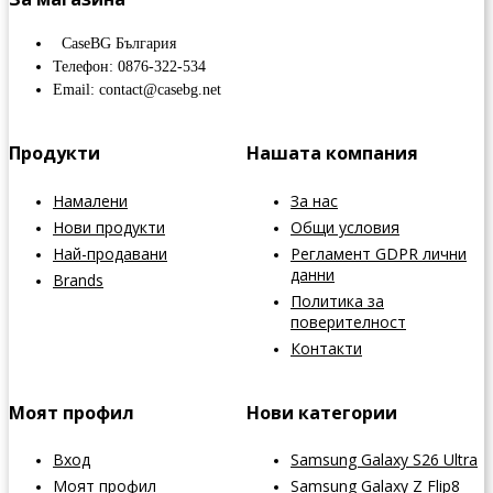
CaseBG България
Телефон: 0876-322-534
Email: contact@casebg.net
Продукти
Нашата компания
Намалени
За нас
Нови продукти
Общи условия
Най-продавани
Регламент GDPR лични
данни
Brands
Политика за
поверителност
Контакти
Моят профил
Нови категории
Вход
Samsung Galaxy S26 Ultra
Моят профил
Samsung Galaxy Z Flip8