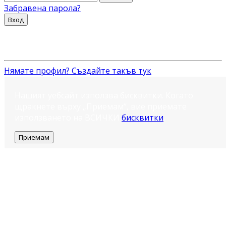
Забравена парола?
Вход
Нямате профил? Създайте такъв тук
Нашият уебсайт използва бисквитки. Когато
щракнете върху „Приемам“, вие приемате
използването на ВСИЧКИ
бисквитки
.
Приемам