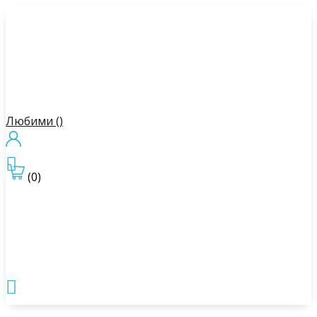
Любими (
)

(0)
