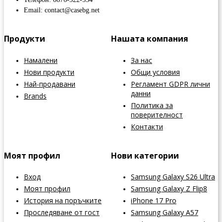
Email: contact@casebg.net
Продукти
Нашата компания
Намалени
За нас
Нови продукти
Общи условия
Най-продавани
Регламент GDPR лични
данни
Brands
Политика за
поверителност
Контакти
Моят профил
Нови категории
Вход
Samsung Galaxy S26 Ultra
Моят профил
Samsung Galaxy Z Flip8
История на поръчките
iPhone 17 Pro
Проследяване от гост
Samsung Galaxy A57