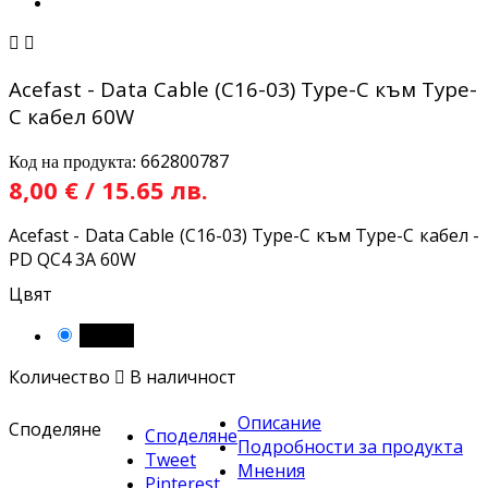


Acefast - Data Cable (C16-03) Type-C към Type-
C кабел 60W
662800787
Код на продукта:
8,00 € / 15.65 лв.
Acefast - Data Cable (C16-03) Type-C към Type-C кабел -
PD QC4 3A 60W
Цвят
Черен
Количество

В наличност
Описание
Споделяне
Споделяне
Подробности за продукта
Tweet
Мнения
Pinterest