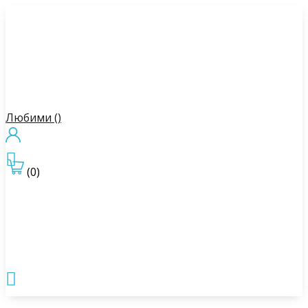
Любими (
)

(0)
