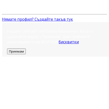
Нямате профил? Създайте такъв тук
Нашият уебсайт използва бисквитки. Когато
щракнете върху „Приемам“, вие приемате
използването на ВСИЧКИ
бисквитки
.
Приемам