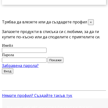
Трябва да влезете или да създадете профил
×
Запазете продукти в списъка си с любими, за да ги
купите по-късно или да споделите с приятелите си.
Имейл
Парола
Покажи
Забравена парола?
Вход
Нямате профил? Създайте такъв тук
Нашият уебсайт използва бисквитки. Когато