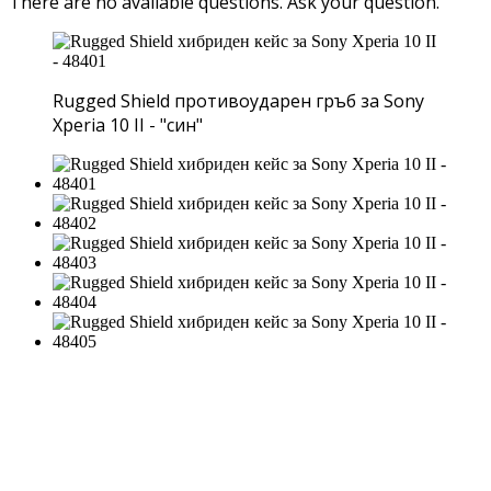
There are no available questions.
Ask your question.
Rugged Shield противоударен гръб за Sony
Xperia 10 II - "син"