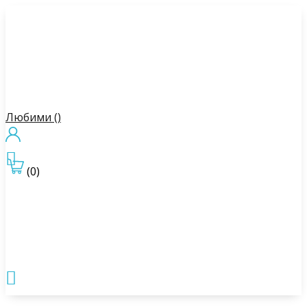
Любими (
)

(0)
