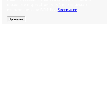
щракнете върху „Приемам“, вие приемате
използването на ВСИЧКИ
бисквитки
.
Приемам