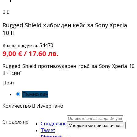


Rugged Shield хибриден кейс за Sony Xperia
10 II
54470
Код на продукта:
9,00 € / 17.60 лв.
Rugged Shield противоударен гръб за Sony Xperia 10
II - "син"
Цвят
Тъмно син
Количество

Изчерпано
Споделяне
Споделяне
Уведоми ме при наличност
Tweet