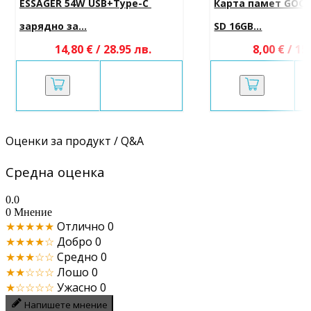
ESSAGER 54W USB+Type-C 
Карта памет GOOD
зарядно за...
SD 16GB...
14,80 € / 28.95 лв.
8,00 € / 15
Оценки за продукт / Q&A
Средна оценка
0.0
0 Мнение
★★★★★
Отлично
0
★★★★☆
Добро
0
★★★☆☆
Средно
0
★★☆☆☆
Лошо
0
★☆☆☆☆
Ужасно
0
Напишете мнение