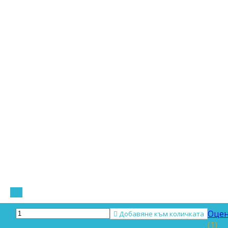
Оцен

Добавяне към количката
(1)