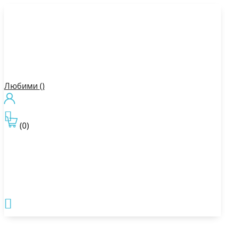
Любими (
)

(0)
