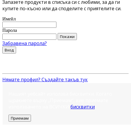
Запазете продукти в списъка си с любими, за да ги
купите по-късно или да споделите с приятелите си.
Имейл
Парола
Покажи
Забравена парола?
Вход
Нямате профил? Създайте такъв тук
Нашият уебсайт използва бисквитки. Когато
щракнете върху „Приемам“, вие приемате
използването на ВСИЧКИ
бисквитки
.
Приемам