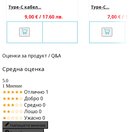
Type-C кабел...
Type-C...
9,00 € / 17.60 лв.
7,00 € / 13
Оценки за продукт / Q&A
Средна оценка
5.0
1 Мнение
★★★★★
Отлично
1
★★★★☆
Добро
0
★★★☆☆
Средно
0
★★☆☆☆
Лошо
0
★☆☆☆☆
Ужасно
0
Напишете мнение