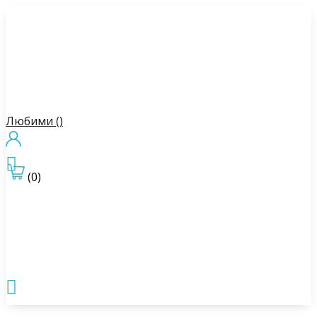
Любими (
)

(0)
