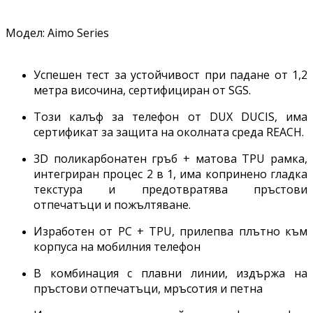
Модел: Aimo Series
Успешен тест за устойчивост при падане от 1,2
метра височина, сертифициран от SGS.
Този калъф за телефон от DUX DUCIS, има
сертификат за защита на околната среда REACH.
3D поликарбонатен гръб + матова TPU рамка,
интегриран процес 2 в 1, има копринено гладка
текстура и предотвратява пръстови
отпечатъци и пожълтяване.
Изработен от PC + TPU, прилепва плътно към
корпуса на мобилния телефон
В комбинация с плавни линии, издържа на
пръстови отпечатъци, мръсотия и петна