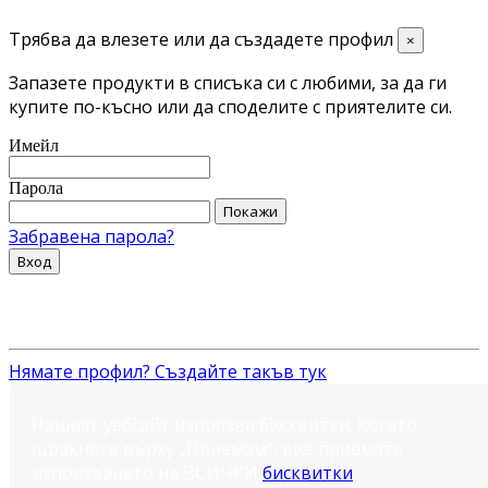
Трябва да влезете или да създадете профил
×
Запазете продукти в списъка си с любими, за да ги
купите по-късно или да споделите с приятелите си.
Имейл
Парола
Покажи
Забравена парола?
Вход
Нямате профил? Създайте такъв тук
Нашият уебсайт използва бисквитки. Когато
щракнете върху „Приемам“, вие приемате
използването на ВСИЧКИ
бисквитки
.