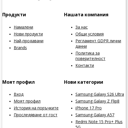
Продукти
Нашата компания
Намалени
За нас
Нови продукти
Общи условия
Най-продавани
Регламент GDPR лични
данни
Brands
Политика за
поверителност
Контакти
Моят профил
Нови категории
Вход
Samsung Galaxy S26 Ultra
Моят профил
Samsung Galaxy Z Flip8
История на поръчките
iPhone 17 Pro
Проследяване от гост
Samsung Galaxy A57
Redmi Note 15 Pro+ Plus
5G