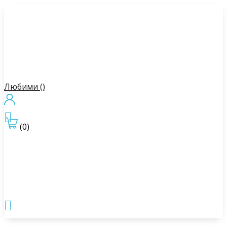
Любими (
)

(0)
