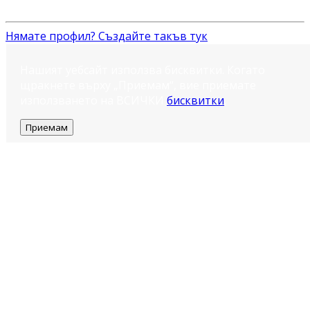
Нямате профил? Създайте такъв тук
Нашият уебсайт използва бисквитки. Когато
щракнете върху „Приемам“, вие приемате
използването на ВСИЧКИ
бисквитки
.
Приемам