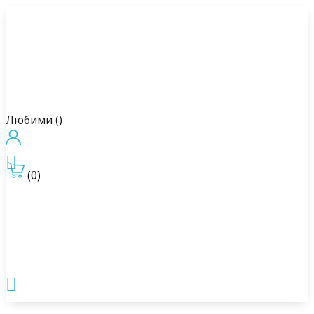
Любими (
)

(0)
