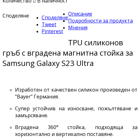
Количество

В наличност
Описание
Споделяне
Споделяне
Подробности за продукта
Tweet
Мнения
Pinterest
TPU силиконов
гръб с вградена магнитна стойка за
Samsung Galaxy S23 Ultra
Изработен от качествен силикон произведен от
"Bayer" Германия.
Супер устойчив на износване, пожълтяване и
замърсяване.
Вградена 360
°
стойка, подходяща за
хоризонтално и вертикално поставяне.