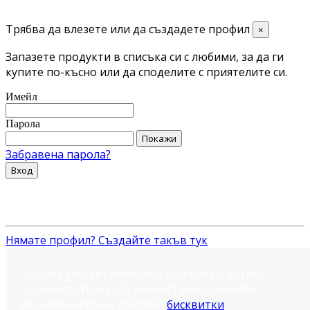
Трябва да влезете или да създадете профил
×
Запазете продукти в списъка си с любими, за да ги
купите по-късно или да споделите с приятелите си.
Имейл
Парола
Покажи
Забравена парола?
Вход
Нямате профил? Създайте такъв тук
Нашият уебсайт използва бисквитки. Когато
щракнете върху „Приемам“, вие приемате
използването на ВСИЧКИ
бисквитки
.