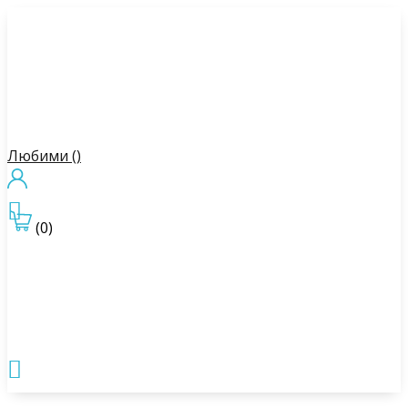
Любими (
)

(0)
