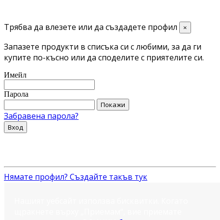
Трябва да влезете или да създадете профил
×
Запазете продукти в списъка си с любими, за да ги
купите по-късно или да споделите с приятелите си.
Имейл
Парола
Покажи
Забравена парола?
Вход
Нямате профил? Създайте такъв тук
Нашият уебсайт използва бисквитки. Когато
щракнете върху „Приемам“, вие приемате