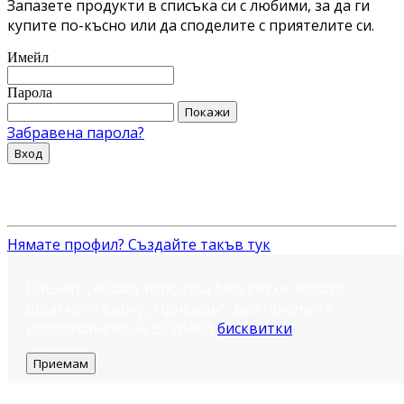
Запазете продукти в списъка си с любими, за да ги
купите по-късно или да споделите с приятелите си.
Имейл
Парола
Покажи
Забравена парола?
Вход
Нямате профил? Създайте такъв тук
Нашият уебсайт използва бисквитки. Когато
щракнете върху „Приемам“, вие приемате
използването на ВСИЧКИ
бисквитки
.
Приемам