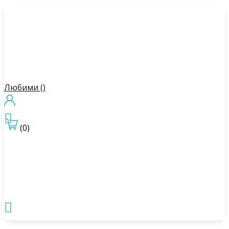
Любими (
)

(0)
