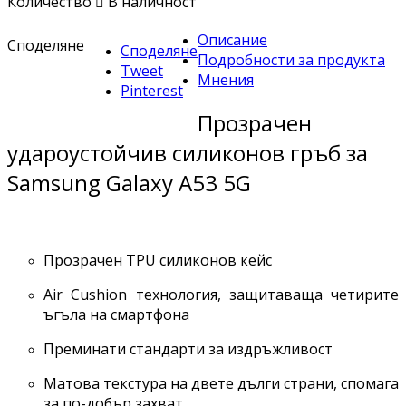
Количество

В наличност
Описание
Споделяне
Споделяне
Подробности за продукта
Tweet
Мнения
Pinterest
Прозрачен
удароустойчив силиконов гръб за
Samsung Galaxy A53 5G
Прозрачен TPU силиконов кейс
Air Cushion технология, защитаваща четирите
ъгъла на смартфона
Преминати стандарти за издръжливост
Матова текстура на двете дълги страни, спомага
за по-добър захват