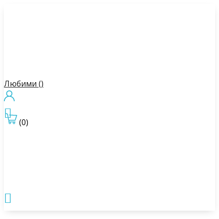
Любими (
)

(0)
