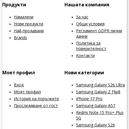
Продукти
Нашата компания
Намалени
За нас
Нови продукти
Общи условия
Най-продавани
Регламент GDPR лични
данни
Brands
Политика за
поверителност
Контакти
Моят профил
Нови категории
Вход
Samsung Galaxy S26 Ultra
Моят профил
Samsung Galaxy Z Flip8
История на поръчките
iPhone 17 Pro
Проследяване от гост
Samsung Galaxy A57
Redmi Note 15 Pro+ Plus
5G
Samsung Galaxy S26