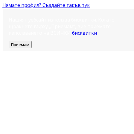
Нямате профил? Създайте такъв тук
Нашият уебсайт използва бисквитки. Когато
щракнете върху „Приемам“, вие приемате
използването на ВСИЧКИ
бисквитки
.
Приемам