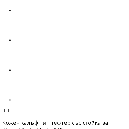


Кожен калъф тип тефтер със стойка за