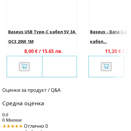
Baseus USB Type-C кабел 5V 3A 
Baseus - Data Cabl
QC3 20W 1M
кабел...
8,00 € / 15.65 лв.
11,20 € / 21
Оценки за продукт / Q&A
Средна оценка
0.0
0 Мнение
★★★★★
Отлично
0