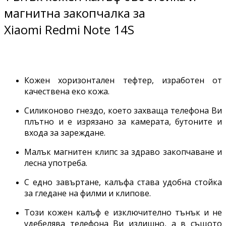
магнитна закопчалка за
Xiaomi Redmi Note 14S
Кожен хоризонтален тефтер, изработен от
качествена еко кожа.
Силиконово гнездо, което захваща телефона Ви
плътно и е изрязано за камерата, бутоните и
входа за зареждане.
Малък магнитен клипс за здраво закопчаване и
лесна употреба.
С едно завъртане, калъфа става удобна стойка
за гледане на филми и клипове.
Този кожен калъф е изключително тънък и не
удебелява телефона Ви излишно, а в същото