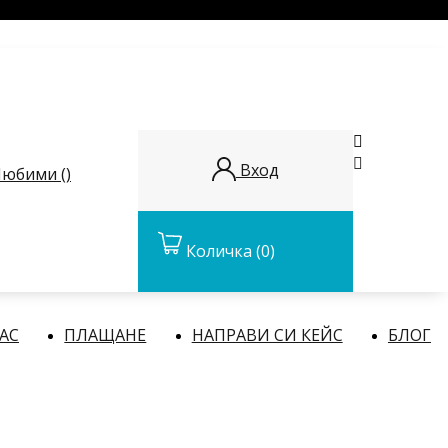


Вход
юбими (
)
Количка
(0)
НАС
ПЛАЩАНЕ
НАПРАВИ СИ КЕЙС
БЛОГ