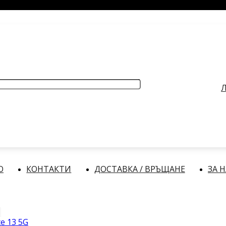
РАБОТНО ВРЕМЕ
: Делнични дни: от 9:00 до 17:00 часа
Л
О
КОНТАКТИ
ДОСТАВКА / ВРЪЩАНЕ
ЗА 
e 13 5G