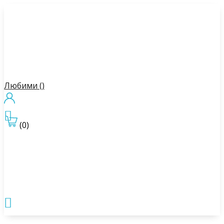
Любими (
)

(0)
