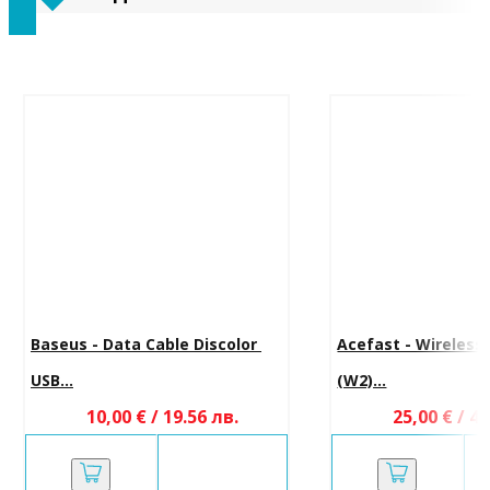
Baseus - Data Cable Discolor 
Acefast - Wireless
USB...
(W2)...
10,00 € / 19.56 лв.
25,00 € / 48