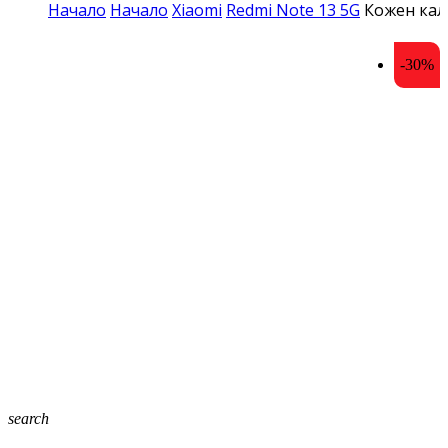
Начало
Начало
Xiaomi
Redmi Note 13 5G
Кожен калъ
-30%
search