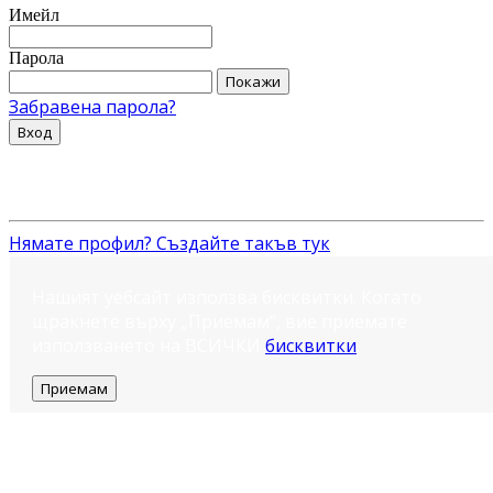
Имейл
Парола
Покажи
Забравена парола?
Вход
Нямате профил? Създайте такъв тук
Нашият уебсайт използва бисквитки. Когато
щракнете върху „Приемам“, вие приемате
използването на ВСИЧКИ
бисквитки
.
Приемам