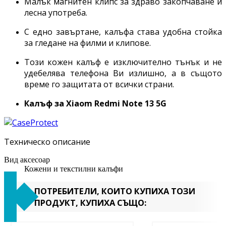
Малък магнитен клипс за здраво закопчаване и
лесна употреба.
С едно завъртане, калъфа става удобна стойка
за гледане на филми и клипове.
Този кожен калъф е изключително тънък и не
удебелява телефона Ви излишно, а в същото
време го защитата от всички страни.
Калъф за Xiaom
Redmi Note 13 5G
Техническо описание
Вид аксесоар
Кожени и текстилни калъфи
ПОТРЕБИТЕЛИ, КОИТО КУПИХА ТОЗИ
ПРОДУКТ, КУПИХА СЪЩО: