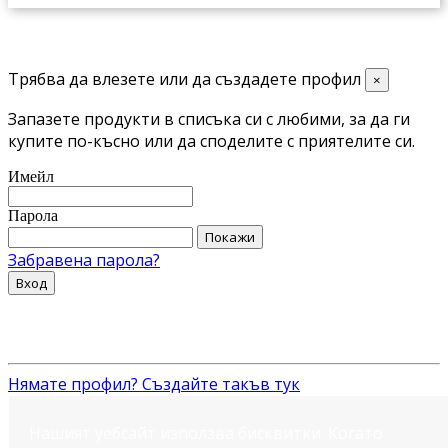
Трябва да влезете или да създадете профил
×
Запазете продукти в списъка си с любими, за да ги
купите по-късно или да споделите с приятелите си.
Имейл
Парола
Покажи
Забравена парола?
Вход
Нямате профил? Създайте такъв тук
Нашият уебсайт използва бисквитки. Когато