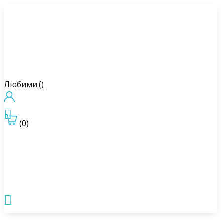
Любими (
)

(0)
