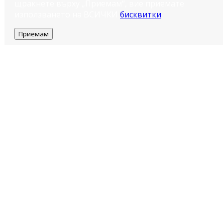
щракнете върху „Приемам“, вие приемате
използването на ВСИЧКИ
бисквитки
.
Приемам