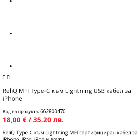


ReliQ MFI Type-C към Lightning USB кабел за
iPhone
662800470
Код на продукта:
18,00 € / 35.20 лв.
ReliQ Type-C към Lightning MFI сертифициран кабел за
iPhonе, iPad, iPod и други