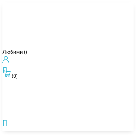
Любими (
)

(0)
