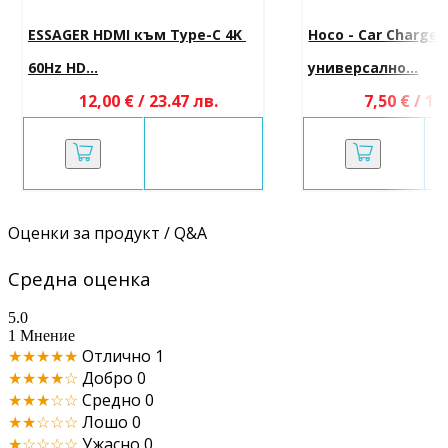
ESSAGER HDMI към Type-C 4K 
Hoco - Car Charger 
60Hz HD...
универсално...
12,00 € / 23.47 лв.
7,50 € / 14
Оценки за продукт / Q&A
Средна оценка
5.0
1 Мнение
★★★★★
Отлично
1
★★★★☆
Добро
0
★★★☆☆
Средно
0
★★☆☆☆
Лошо
0
★☆☆☆☆
Ужасно
0