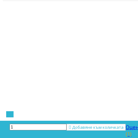
Оцен

Добавяне към количката
(1)