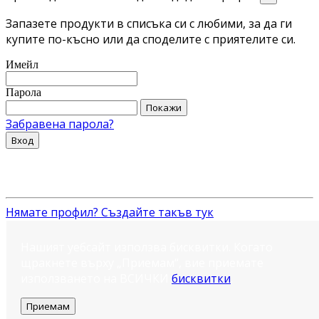
Запазете продукти в списъка си с любими, за да ги
купите по-късно или да споделите с приятелите си.
Имейл
Парола
Покажи
Забравена парола?
Вход
Нямате профил? Създайте такъв тук
Нашият уебсайт използва бисквитки. Когато
щракнете върху „Приемам“, вие приемате
използването на ВСИЧКИ
бисквитки
.
Приемам