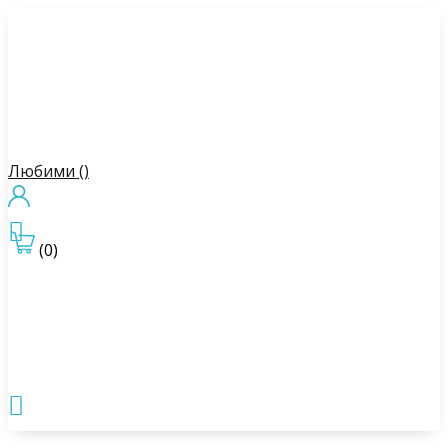
Любими (
)

(0)
