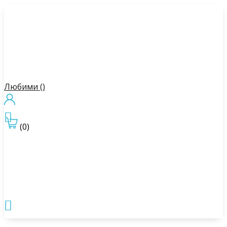
Любими (
)

(0)
