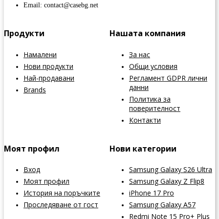
Email: contact@casebg.net
Продукти
Нашата компания
Намалени
За нас
Нови продукти
Общи условия
Най-продавани
Регламент GDPR лични
данни
Brands
Политика за
поверителност
Контакти
Моят профил
Нови категории
Вход
Samsung Galaxy S26 Ultra
Моят профил
Samsung Galaxy Z Flip8
История на поръчките
iPhone 17 Pro
Проследяване от гост
Samsung Galaxy A57
Redmi Note 15 Pro+ Plus