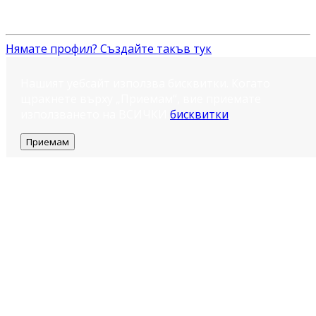
Нямате профил? Създайте такъв тук
Нашият уебсайт използва бисквитки. Когато
щракнете върху „Приемам“, вие приемате
използването на ВСИЧКИ
бисквитки
.
Приемам