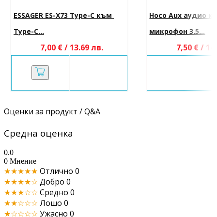
ESSAGER ES-X73 Type-C към 
Hoco Aux аудио ка
Type-C...
микрофон 3.5...
7,00 € / 13.69 лв.
7,50 € / 14
Оценки за продукт / Q&A
Средна оценка
0.0
0 Мнение
★★★★★
Отлично
0
★★★★☆
Добро
0
★★★☆☆
Средно
0
★★☆☆☆
Лошо
0
★☆☆☆☆
Ужасно
0